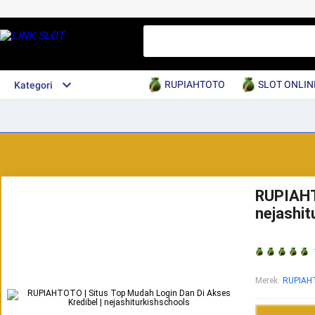
RUPIAHTOTO
SLOT ONLIN
Kategori
RUPIAHTO
nejashit
Merek
:
RUPIA